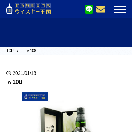
TOP
ｗ108
2021/01/13
ｗ108