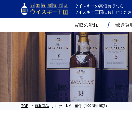
ウイスキーの高価買取なら
ウイスキー王国にお任せくださ
買取の流れ
郵送買
TOP
買取商品
白州 NV 箱付（100周年同額）